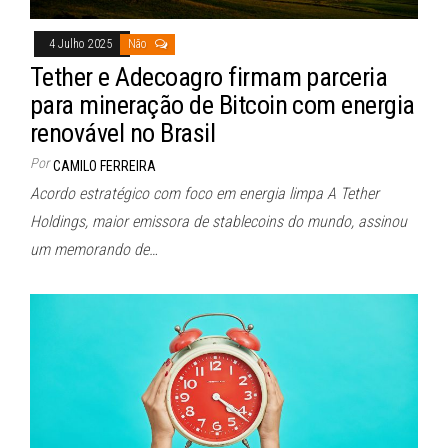
4 Julho 2025
Não
Tether e Adecoagro firmam parceria
para mineração de Bitcoin com energia
renovável no Brasil
Por
CAMILO FERREIRA
Acordo estratégico com foco em energia limpa A Tether
Holdings, maior emissora de stablecoins do mundo, assinou
um memorando de…