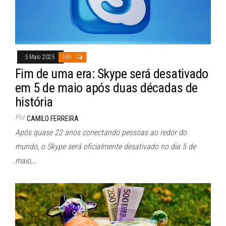
5 Maio 2025
Não
Fim de uma era: Skype será desativado
em 5 de maio após duas décadas de
história
Por
CAMILO FERREIRA
Após quase 22 anos conectando pessoas ao redor do
mundo, o Skype será oficialmente desativado no dia 5 de
maio,…