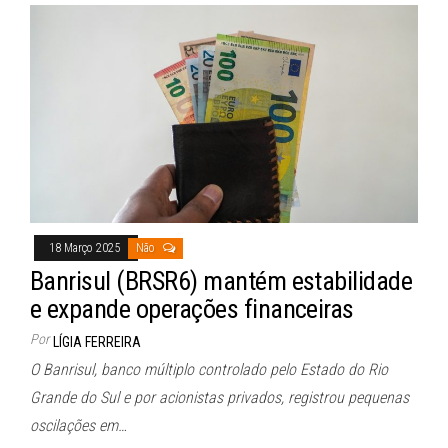
18 Março 2025
Não
Banrisul (BRSR6) mantém estabilidade
e expande operações financeiras
Por
LÍGIA FERREIRA
O Banrisul, banco múltiplo controlado pelo Estado do Rio
Grande do Sul e por acionistas privados, registrou pequenas
oscilações em…