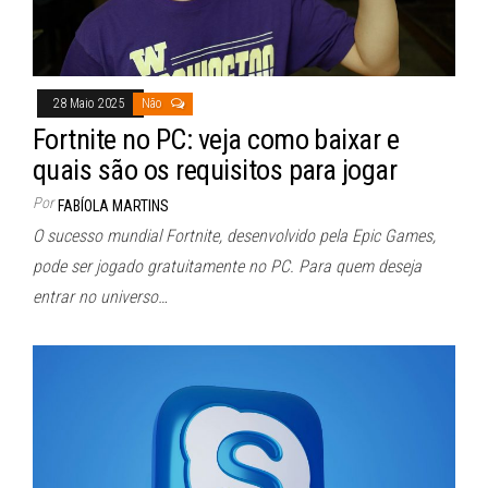
28 Maio 2025
Não
Fortnite no PC: veja como baixar e
quais são os requisitos para jogar
Por
FABÍOLA MARTINS
O sucesso mundial Fortnite, desenvolvido pela Epic Games,
pode ser jogado gratuitamente no PC. Para quem deseja
entrar no universo…