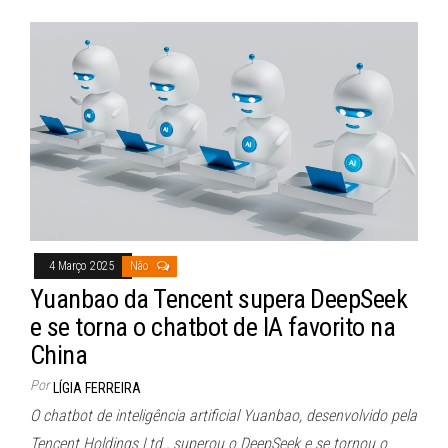
4 Março 2025
Não
Yuanbao da Tencent supera DeepSeek
e se torna o chatbot de IA favorito na
China
Por
LÍGIA FERREIRA
O chatbot de inteligência artificial Yuanbao, desenvolvido pela
Tencent Holdings Ltd., superou o DeepSeek e se tornou o