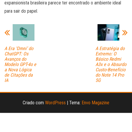
expansionista brasileira parece ter encontrado o ambiente ideal
para sair do papel.
A Era ‘Omni’ do
A Estratégia do
ChatGPT: Os
Extremo: O
Avanços do
Básico Redmi
Modelo GPT-4o e
A3x e o Absurdo
a Nova Lógica
Custo-Benefício
de Citações da
do Note 14 Pro
IA
5G
Criado com
WordPress
|
Tema:
Envo Magazine