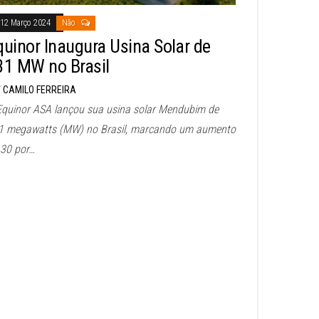
12 Março 2024
Não
quinor Inaugura Usina Solar de
31 MW no Brasil
CAMILO FERREIRA
Equinor ASA lançou sua usina solar Mendubim de
1 megawatts (MW) no Brasil, marcando um aumento
 30 por…