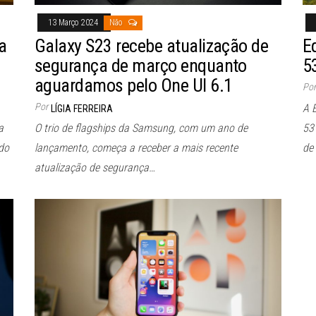
13 Março 2024
Não
a
Galaxy S23 recebe atualização de
E
segurança de março enquanto
5
aguardamos pelo One UI 6.1
Por
Por
A 
LÍGIA FERREIRA
a
O trio de flagships da Samsung, com um ano de
53
 do
lançamento, começa a receber a mais recente
de
atualização de segurança…