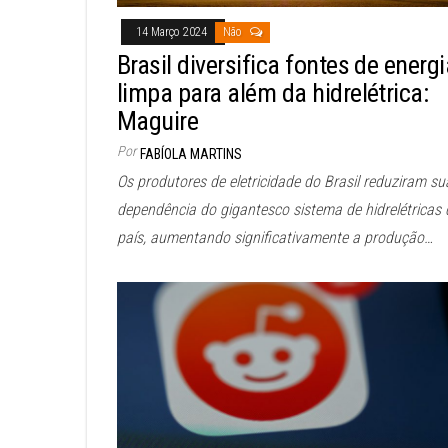
14 Março 2024
Não
Brasil diversifica fontes de energi
limpa para além da hidrelétrica:
Maguire
Por
FABÍOLA MARTINS
Os produtores de eletricidade do Brasil reduziram su
dependência do gigantesco sistema de hidrelétricas
país, aumentando significativamente a produção…